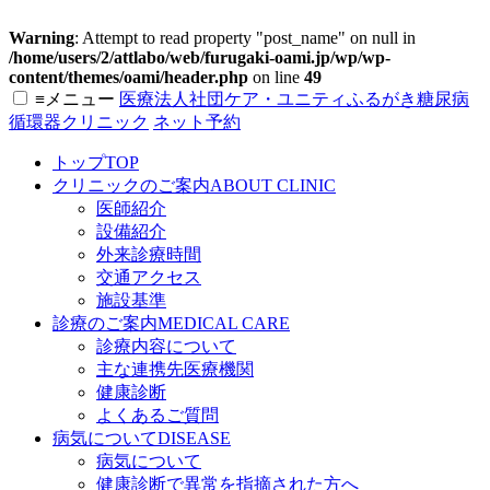
Warning
: Attempt to read property "post_name" on null in
/home/users/2/attlabo/web/furugaki-oami.jp/wp/wp-
content/themes/oami/header.php
on line
49
≡
メニュー
医療法人社団ケア・ユニティ
ふるがき糖尿病
循環器クリニック
ネット予約
トップ
TOP
クリニックのご案内
ABOUT CLINIC
医師紹介
設備紹介
外来診療時間
交通アクセス
施設基準
診療のご案内
MEDICAL CARE
診療内容について
主な連携先医療機関
健康診断
よくあるご質問
病気について
DISEASE
病気について
健康診断で異常を指摘された方へ