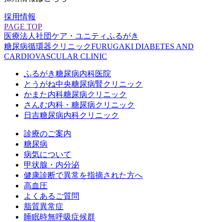
採用情報
PAGE TOP
医療法人社団ケア・ユニティ
ふるがき
糖尿病循環器クリニック
FURUGAKI DIABETES AND
CARDIOVASCULAR CLINIC
ふるがき糖尿病内科医院
とうがね中央糖尿病腎クリニック
かまた内科糖尿病クリニック
さんむ内科・糖尿病クリニック
日吉糖尿病内科クリニック
診療のご案内
糖尿病
病気について
甲状腺・内分泌
健康診断で異常を指摘された方へ
高血圧
よくあるご質問
脂質異常症
睡眠時無呼吸症候群