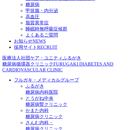
糖尿病
甲状腺・内分泌
高血圧
脂質異常症
睡眠時無呼吸症候群
よくあるご質問
お知らせ
NEWS
採用サイト
RECRUIT
医療法人社団ケア・ユニティ
ふるがき
糖尿病循環器クリニック
FURUGAKI DIABETES AND
CARDIOVASCULAR CLINIC
フルガキ・メディカルグループ
ふるがき
糖尿病内科医院
とうがね中央
糖尿病腎クリニック
かまた内科
糖尿病クリニック
さんむ内科・
糖尿病クリニック