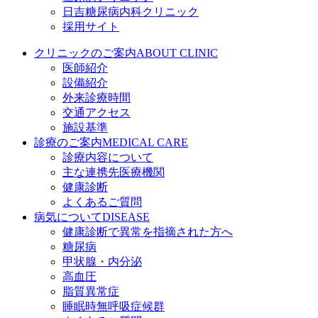
日吉糖尿病内科クリニック
採用サイト
クリニックのご案内
ABOUT CLINIC
医師紹介
設備紹介
外来診療時間
交通アクセス
施設基準
診療のご案内
MEDICAL CARE
診療内容について
主な連携先医療機関
健康診断
よくあるご質問
病気について
DISEASE
健康診断で異常を指摘された方へ
糖尿病
甲状腺・内分泌
高血圧
脂質異常症
睡眠時無呼吸症候群