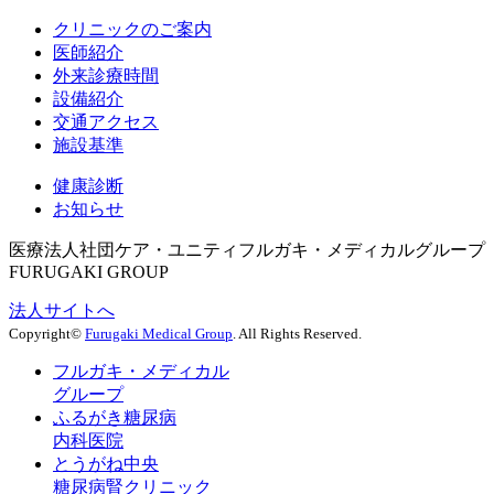
クリニックのご案内
医師紹介
外来診療時間
設備紹介
交通アクセス
施設基準
健康診断
お知らせ
医療法人社団ケア・ユニティ
フルガキ・メディカルグループ
FURUGAKI GROUP
法人サイトへ
Copyright©
Furugaki Medical Group
. All Rights Reserved.
フルガキ・メディカル
グループ
ふるがき糖尿病
内科医院
とうがね中央
糖尿病腎クリニック