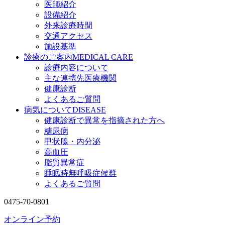
医師紹介
設備紹介
外来診療時間
交通アクセス
施設基準
診療のご案内
MEDICAL CARE
診療内容について
主な連携先医療機関
健康診断
よくあるご質問
病気について
DISEASE
健康診断で異常を指摘された方へ
糖尿病
甲状腺・内分泌
高血圧
脂質異常症
睡眠時無呼吸症候群
よくあるご質問
0475-70-0801
オンライン予約